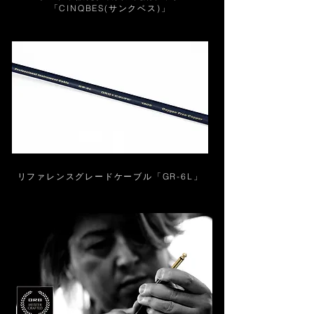
「CINQBES(サンクベス)」
リファレンスグレードケーブル「GR-6L」