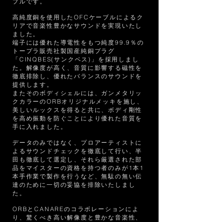
ブルです。
高純度銅を使用したOFCケーブルによるク
リアで音楽性豊かなサウンドを実現いたし
ました。
端子には優れた導電性をもつ純度99.9％の
トープラ販売社製国産純銅プラグ
「CINQBES(サンクベス)」を採用しまし
た。解像度が高く、音質に影響する磁性を
徹底排除し、優れたバランスのサウンドを
提供します。
またそのボディシェルには、ガンメタリッ
クカラーのORBオリジナルメッキを施し、
美しいルックスを得ると共に、ボディ剛性
を高め振動を防ぐことにより優れた音質を
手に入れました。
データのみではなく、プロアーティストに
よるサウンドチェックを徹底して行い、半
田も徹底して選定し、それら厳選された部
品をマイスターの資格を持つ者のみが1本1
本手作業で製作を行うなど、無駄の無い伝
達のために一切の妥協を排除いたしまし
た。
ORBとCANAREのコラボレーションによ
り、驚くべき高い解像度と豊かな音楽性、