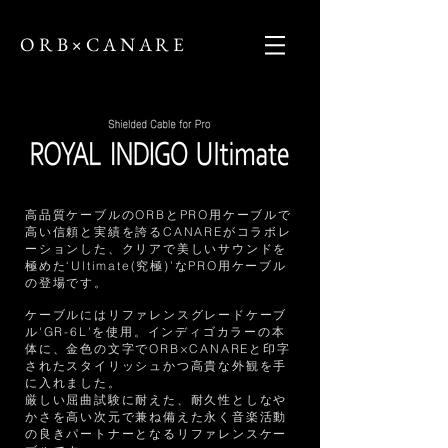
ORB×CANARE
高品質ケーブルのORBとPRO用ケーブルで
高い信頼と実績を誇るCANAREがコラボレ
ーションした、クリアで美しいサウンドを
極めた‘Ultimate(究極)’なPRO用ケーブル
の登場です。
ケーブルにはリファレンスグレードケーブ
ル'GR-6L'を使用。インディゴカラーの本
体に、金色の文字でORB×CANAREと印字
されたスタイリッシュかつ高貴な外観を手
に入れました。
厳しい屈曲試験に耐えた、耐久性としなや
かさを高い次元で兼ね備えた永く音楽活動
の良きパートナーとなるリファレンスケー